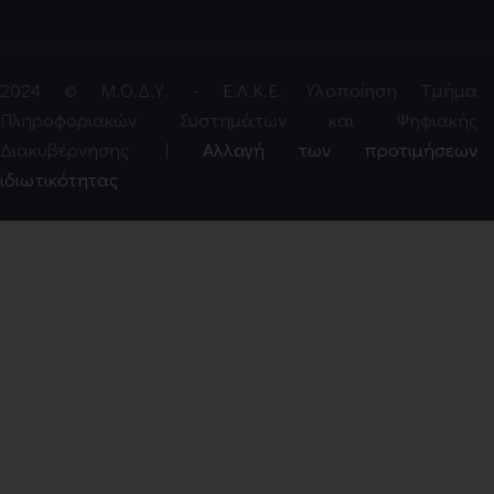
2024 © Μ.Ο.Δ.Υ. - Ε.Λ.Κ.Ε. Υλοποίηση Τμήμα
Πληροφοριακών Συστημάτων και Ψηφιακής
Διακυβέρνησης |
Αλλαγή των προτιμήσεων
ιδιωτικότητας