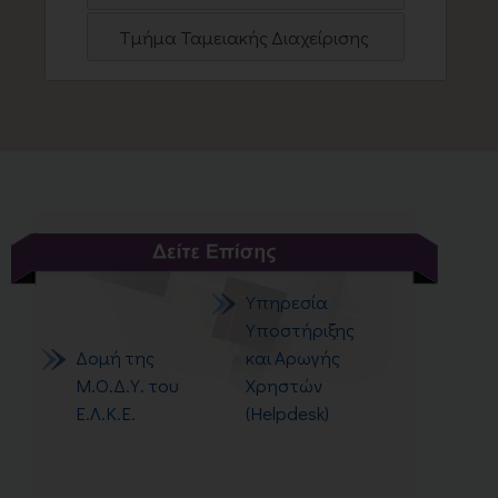
Τμήμα Ταμειακής Διαχείρισης
Υπηρεσία
Υποστήριξης
Δομή της
και Αρωγής
Μ.Ο.Δ.Υ. του
Χρηστών
Ε.Λ.Κ.Ε.
(Helpdesk)