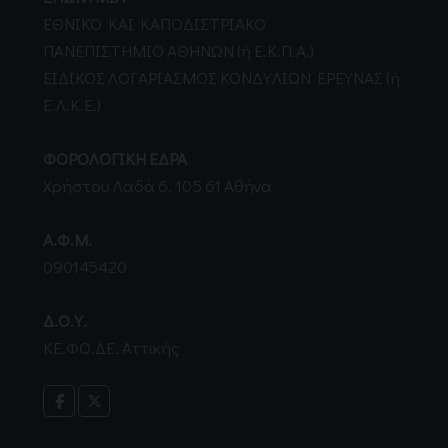
EΘNIKO KAI KAΠOΔIΣTPIAKO
ΠANEΠIΣTHMIO AΘHNΩN (ή Ε.Κ.Π.Α.)
EIΔIKOΣ ΛOΓAPIAΣMOΣ KONΔYΛIΩN EPEYNAΣ (ή
Ε.Λ.Κ.Ε.)
ΦΟΡΟΛΟΓΙΚΗ ΕΔΡΑ
Χρήστου Λαδά 6, 105 61 Αθήνα
Α.Φ.Μ.
090145420
Δ.Ο.Υ.
ΚΕ.ΦΟ.ΔΕ. Αττικής