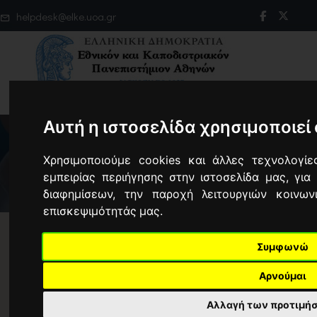
helpdesk@elke.uoa.gr
Αυτή η ιστοσελίδα χρησιμοποιεί
Χρησιμοποιούμε cookies και άλλες τεχνολογίε
εμπειρίας περιήγησης στην ιστοσελίδα μας, για
διαφημίσεων, την παροχή λειτουργιών κοινω
επισκεψιμότητάς μας.
Συμφωνώ
Μ.Ο.Δ.Υ. του Ε.Λ.Κ.Ε.
Αρνούμαι
Αλλαγή των προτιμή