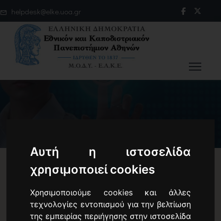
helpdesk@elke.uoa.gr
Αυτή η ιστοσελίδα
χρησιμοποιεί cookies
Σημαντική ενημέρωση σχετικά με
Χρησιμοποιούμε cookies και άλλες
την επικοινωνία με τη Μ.Ο.Δ.Υ. του
τεχνολογίες εντοπισμού για την βελτίωση
της εμπειρίας περιήγησης στην ιστοσελίδα
Ε.Λ.Κ.Ε.