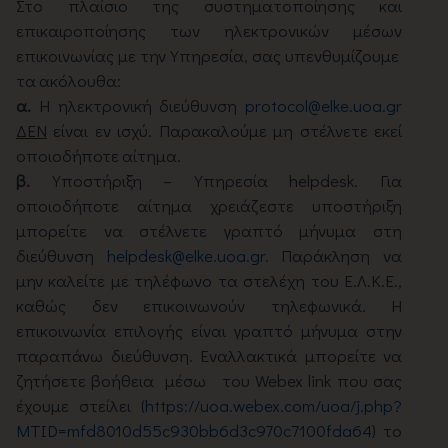
Στο πλαίσιο της συστηματοποίησης και
επικαιροποίησης των ηλεκτρονικών μέσων
επικοινωνίας με την Υπηρεσία, σας υπενθυμίζουμε
τα ακόλουθα:
α.
Η ηλεκτρονική διεύθυνση
protocol@elke.uoa.gr
ΔΕΝ
είναι εν ισχύ. Παρακαλούμε μη στέλνετε εκεί
οποιοδήποτε αίτημα.
β.
Υποστήριξη – Υπηρεσία helpdesk. Για
οποιοδήποτε αίτημα χρειάζεστε υποστήριξη
μπορείτε να στέλνετε γραπτό μήνυμα στη
διεύθυνση
helpdesk@elke.uoa.gr
. Παράκληση να
μην καλείτε με τηλέφωνο τα στελέχη του Ε.Λ.Κ.Ε.,
καθώς δεν επικοινωνούν τηλεφωνικά. Η
επικοινωνία επιλογής είναι γραπτό μήνυμα στην
παραπάνω διεύθυνση. Εναλλακτικά μπορείτε να
ζητήσετε βοήθεια μέσω του Webex link που σας
έχουμε στείλει (
https://uoa.webex.com/uoa/j.php?
MTID=mfd8010d55c930bb6d3c970c7100fda64
) το