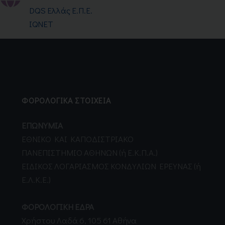
DQS Ελλάς Ε.Π.Ε.
IQNET
ΦΟΡΟΛΟΓΙΚΑ ΣΤΟΙΧΕΙΑ
ΕΠΩΝΥΜΙΑ
EΘNIKO KAI KAΠOΔIΣTPIAKO
ΠANEΠIΣTHMIO AΘHNΩN (ή Ε.Κ.Π.Α.)
EIΔIKOΣ ΛOΓAPIAΣMOΣ KONΔYΛIΩN EPEYNAΣ (ή
Ε.Λ.Κ.Ε.)
ΦΟΡΟΛΟΓΙΚΗ ΕΔΡΑ
Χρήστου Λαδά 6, 105 61 Αθήνα