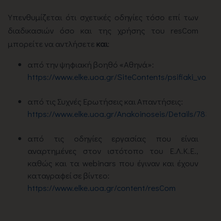
Yπενθυμίζεται ότι σχετικές οδηγίες τόσο επί των
διαδικασιών όσο και της χρήσης του resCom
μπορείτε να αντλήσετε
και
:
από την ψηφιακή βοηθό «Αθηνά»:
https://www.elke.uoa.gr/SiteContents/psifiaki_voith
από τις Συχνές Ερωτήσεις και Απαντήσεις:
https://www.elke.uoa.gr/Anakoinoseis/Details/7832
από τις οδηγίες εργασίας που είναι
αναρτημένες στον ιστότοπο του Ε.Λ.Κ.Ε.,
καθώς και τα webinars που έγιναν και έχουν
καταγραφεί σε βίντεο:
https://www.elke.uoa.gr/content/resCom