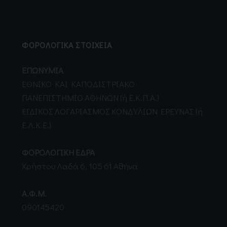
ΦΟΡΟΛΟΓΙΚΑ ΣΤΟΙΧΕΙΑ
ΕΠΩΝΥΜΙΑ
EΘNIKO KAI KAΠOΔIΣTPIAKO
ΠANEΠIΣTHMIO AΘHNΩN (ή Ε.Κ.Π.Α.)
EIΔIKOΣ ΛOΓAPIAΣMOΣ KONΔYΛIΩN EPEYNAΣ (ή
Ε.Λ.Κ.Ε.)
ΦΟΡΟΛΟΓΙΚΗ ΕΔΡΑ
Χρήστου Λαδά 6, 105 61 Αθήνα
Α.Φ.Μ.
090145420