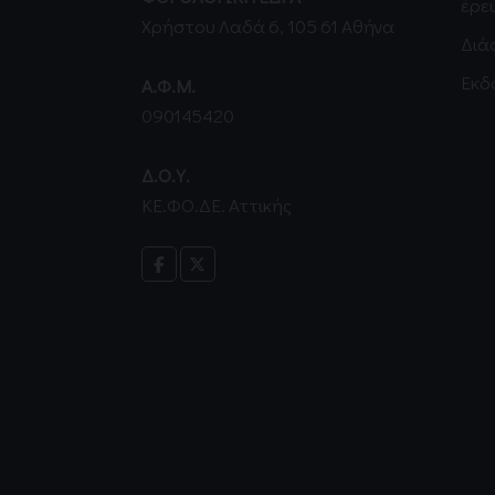
έρε
Χρήστου Λαδά 6, 105 61 Αθήνα
Διά
Εκδό
Α.Φ.Μ.
090145420
Δ.Ο.Υ.
ΚΕ.ΦΟ.ΔΕ. Αττικής