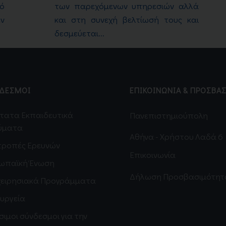
ό
των παρεχόμενων υπηρεσιών αλλά
ν
και στη συνεχή βελτίωσή τους και
δεσμεύεται...
ΔΕΣΜΟΙ
ΕΠΙΚΟΙΝΩΝΙΑ & ΠΡΟΣΒΑ
τατα Εκπαιδευτικά
Πανεπιστημιούπολη
ύματα
Αθήνα - Χρήστου Λαδά 6
τροπές Ερευνών
Επικοινωνία
ωπαϊκή Ένωση
Δήλωση Προσβασιμότητ
χειρησιακά Προγράμματα
υργεία
σιμοι σύνδεσμοι για την