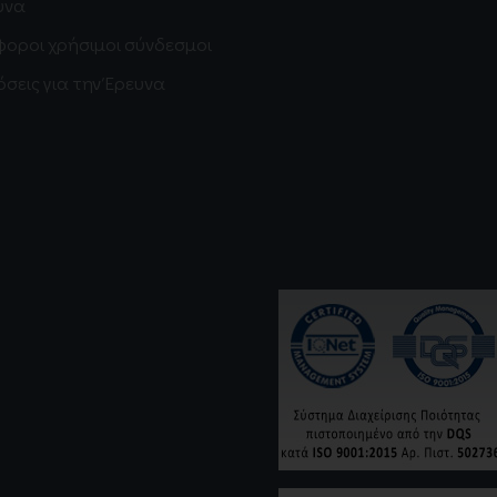
υνα
φοροι χρήσιμοι σύνδεσμοι
σεις για την Έρευνα