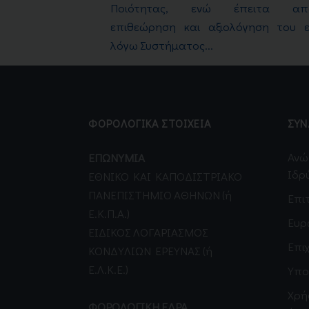
Ποιότητας, ενώ έπειτα απ
επιθεώρηση και αξιολόγηση του ε
λόγω Συστήματος...
ΦΟΡΟΛΟΓΙΚΑ ΣΤΟΙΧΕΙΑ
ΣΥΝ
Ανώ
ΕΠΩΝΥΜΙΑ
Ιδρ
EΘNIKO KAI KAΠOΔIΣTPIAKO
ΠANEΠIΣTHMIO AΘHNΩN (ή
Επι
Ε.Κ.Π.Α.)
Ευρ
EIΔIKOΣ ΛOΓAPIAΣMOΣ
Επι
KONΔYΛIΩN EPEYNAΣ (ή
Ε.Λ.Κ.Ε.)
Υπο
Χρή
ΦΟΡΟΛΟΓΙΚΗ ΕΔΡΑ