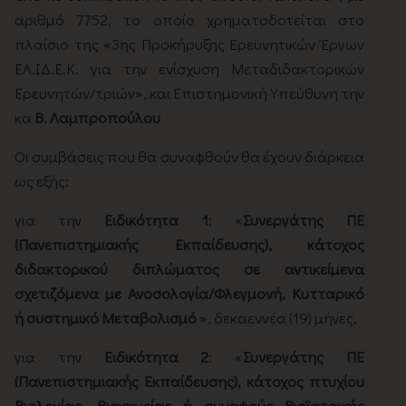
αριθμό 7752, το οποίο χρηματοδοτείται στο
πλαίσιο της «3ης Προκήρυξης Ερευνητικών Έργων
ΕΛ.ΙΔ.Ε.Κ. για την ενίσχυση Μεταδιδακτορικών
Ερευνητών/τριών», και Επιστημονική Υπεύθυνη την
κα
Β. Λαμπροπούλου
Οι συμβάσεις που θα συναφθούν θα έχουν διάρκεια
ως εξής:
για την
Ειδικότητα 1
: «
Συνεργάτης ΠΕ
(Πανεπιστημιακής Εκπαίδευσης), κάτοχος
διδακτορικού διπλώματος σε αντικείμενα
σχετιζόμενα με Ανοσολογία/Φλεγμονή, Κυτταρικό
ή συστημικό Μεταβολισμό
», δεκαεννέα (19) μήνες,
για την
Ειδικότητα 2
: «
Συνεργάτης ΠΕ
(Πανεπιστημιακής Εκπαίδευσης), κάτοχος πτυχίου
Βιολογίας, Βιοχημείας ή συναφούς Βιοϊατρικής