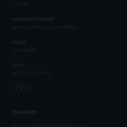
Ε.Λ.Κ.Ε.)
ΦΟΡΟΛΟΓΙΚΗ ΕΔΡΑ
Χρήστου Λαδά 6, 105 61 Αθήνα
Α.Φ.Μ.
090145420
Δ.Ο.Υ.
ΚΕ.ΦΟ.ΔΕ. Αττικής
ΣΥΝΔΕΣΜΟΙ
Ανώτατα Εκπαιδευτικά Ιδρύματα