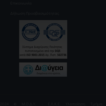
Επικοινωνία
Δήλωση Προσβασιμότητας
2024 © Μ.Ο.Δ.Υ. - Ε.Λ.Κ.Ε. Υλοποίηση Τμήμα