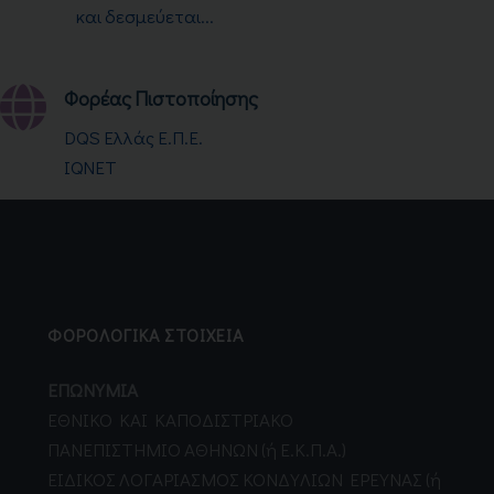
και δεσμεύεται...
Φορέας Πιστοποίησης
DQS Ελλάς Ε.Π.Ε.
IQNET
ΦΟΡΟΛΟΓΙΚΑ ΣΤΟΙΧΕΙΑ
ΕΠΩΝΥΜΙΑ
EΘNIKO KAI KAΠOΔIΣTPIAKO
ΠANEΠIΣTHMIO AΘHNΩN (ή Ε.Κ.Π.Α.)
EIΔIKOΣ ΛOΓAPIAΣMOΣ KONΔYΛIΩN EPEYNAΣ (ή