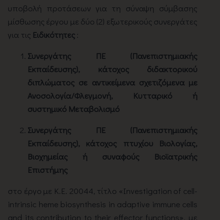
υποβολή προτάσεων για τη σύναψη σύμβασης
μίσθωσης έργου με δύο (2) εξωτερικούς συνεργάτες
για τις
Ειδικότητες
:
Συνεργάτης ΠΕ (Πανεπιστημιακής
Εκπαίδευσης), κάτοχος διδακτορικού
διπλώματος σε αντικείμενα σχετιζόμενα με
Ανοσολογία/Φλεγμονή, Κυτταρικό ή
συστημικό Μεταβολισμό
Συνεργάτης ΠΕ (Πανεπιστημιακής
Εκπαίδευσης), κάτοχος πτυχίου Βιολογίας,
Βιοχημείας ή συναφούς Βιοϊατρικής
Επιστήμης
στο έργο με Κ.Ε. 20044, τίτλο «Investigation of cell-
intrinsic heme biosynthesis in adaptive immune cells
and its contribution to their effector functions», με