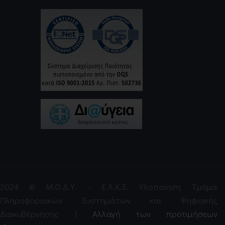
2024 © Μ.Ο.Δ.Υ. - Ε.Λ.Κ.Ε. Υλοποίηση Τμήμα
Πληροφοριακών Συστημάτων και Ψηφιακής
Διακυβέρνησης |
Αλλαγή των προτιμήσεων