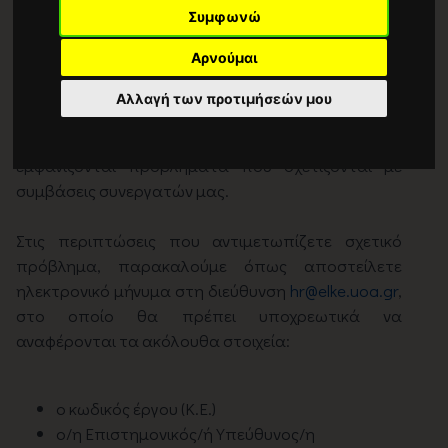
Συμφωνώ
Αρνούμαι
Ανακοίνωση
Αλλαγή των προτιμήσεών μου
Αγαπητές και αγαπητοί συνάδελφοι,
έχει διαπιστωθεί ότι σε ορισμένα προγράμματα
εμφανίζονται προβλήματα που σχετίζονται με
συμβάσεις συνεργατών μας.
Στις περιπτώσεις που αντιμετωπίζετε σχετικό
πρόβλημα, παρακαλούμε όπως αποστείλετε
ηλεκτρονικό μήνυμα στη διεύθυνση
hr@elke.uoa.gr
,
στο οποίο θα πρέπει υποχρεωτικά να
αναφέρονται τα ακόλουθα στοιχεία:
ο κωδικός έργου (Κ.Ε.)
ο/η Επιστημονικός/ή Υπεύθυνος/η