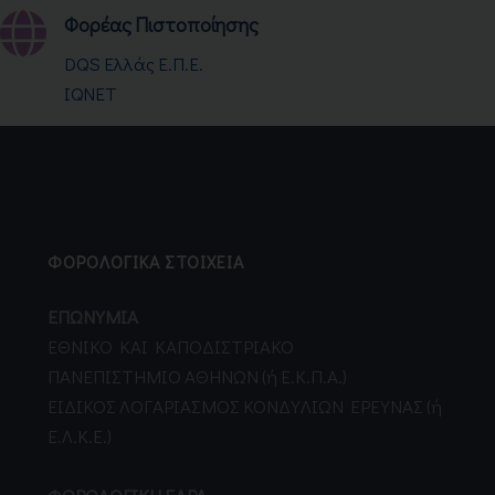
Φορέας Πιστοποίησης
DQS Ελλάς Ε.Π.Ε.
IQNET
ΦΟΡΟΛΟΓΙΚΑ ΣΤΟΙΧΕΙΑ
ΕΠΩΝΥΜΙΑ
EΘNIKO KAI KAΠOΔIΣTPIAKO
ΠANEΠIΣTHMIO AΘHNΩN (ή Ε.Κ.Π.Α.)
EIΔIKOΣ ΛOΓAPIAΣMOΣ KONΔYΛIΩN EPEYNAΣ (ή
Ε.Λ.Κ.Ε.)